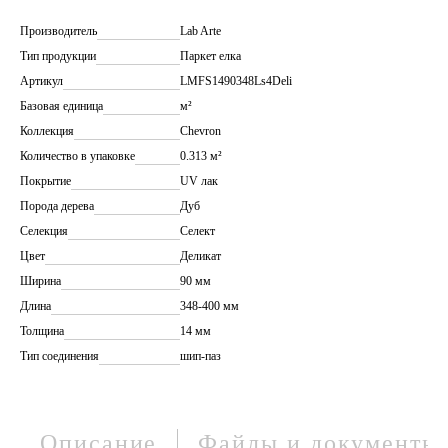
Производитель
Lab Arte
Тип продукции
Паркет елка
Артикул
LMFS1490348Ls4Deli
Базовая единица
м²
Коллекция
Chevron
Количество в упаковке
0.313 м²
Покрытие
UV лак
Порода дерева
Дуб
Селекция
Селект
Цвет
Деликат
Ширина
90 мм
Длина
348-400 мм
Толщина
14 мм
Тип соединения
шип-паз
Описание
Файлы и документы