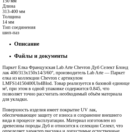
150 мм
Длина
313-400 мм
Толщина
14 мм
Тип соединения
шип-паз
Описание
Файлы и документы
Паркет Елка Французская Lab Arte Chevron Дуб Селект Блонд
лак 400/313х150х14/3/60°, производитель Lab Arte — Паркет
елка из коллекции Chevron с артикулом
LMFS14150400Uls4Blod. Товар реализуется в базовой единице
м², при этом в одной упаковке содержится 0.845, что
позволяет точно рассчитать необходимый объём материала
для укладки.
Поверхность изделия имеет покрытие UV лак,
обеспечивающее защиту от износа и сохранение внешнего
вида в процессе эксплуатации. Материал изготовлен из
древесины породы Дуб и относится к селекции Селект, что
определяет характер рисунка и допустимые естественные