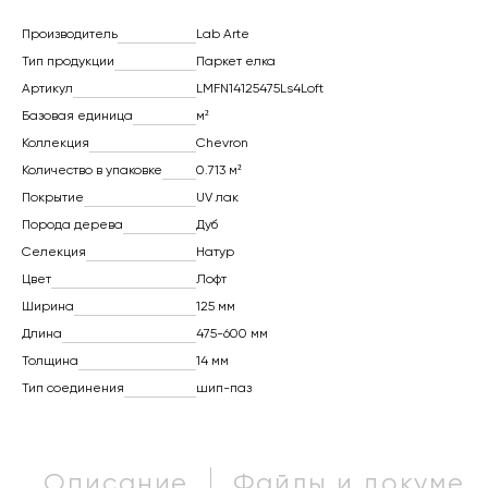
Производитель
Lab Arte
Тип продукции
Паркет елка
Артикул
LMFN14125475Ls4Loft
Базовая единица
м²
Коллекция
Chevron
Количество в упаковке
0.713 м²
Покрытие
UV лак
Порода дерева
Дуб
Селекция
Натур
Цвет
Лофт
Ширина
125 мм
Длина
475-600 мм
Толщина
14 мм
Тип соединения
шип-паз
Описание
Файлы и докумен