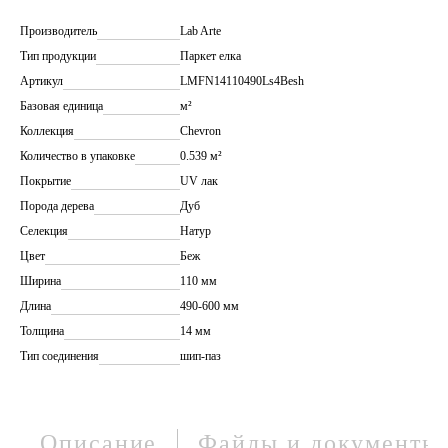
Производитель
Lab Arte
Тип продукции
Паркет елка
Артикул
LMFN14110490Ls4Besh
Базовая единица
м²
Коллекция
Chevron
Количество в упаковке
0.539 м²
Покрытие
UV лак
Порода дерева
Дуб
Селекция
Натур
Цвет
Беж
Ширина
110 мм
Длина
490-600 мм
Толщина
14 мм
Тип соединения
шип-паз
Описание
Файлы и документы