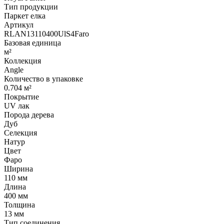
Тип продукции
Паркет елка
Артикул
RLAN13110400UlS4Faro
Базовая единица
м²
Коллекция
Angle
Количество в упаковке
0.704 м²
Покрытие
UV лак
Порода дерева
Дуб
Селекция
Натур
Цвет
Фаро
Ширина
110 мм
Длина
400 мм
Толщина
13 мм
Тип соединения