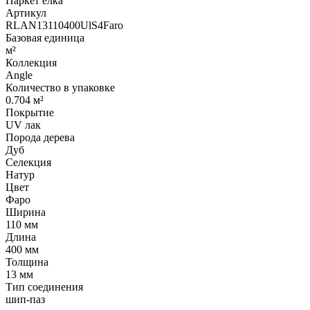
Паркет елка
Артикул
RLAN13110400UlS4Faro
Базовая единица
м²
Коллекция
Angle
Количество в упаковке
0.704 м²
Покрытие
UV лак
Порода дерева
Дуб
Селекция
Натур
Цвет
Фаро
Ширина
110 мм
Длина
400 мм
Толщина
13 мм
Тип соединения
шип-паз