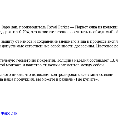
 Фаро лак, производитель Royal Parket — Паркет елка из колле
содержится 0.704, что позволяет точно рассчитать необходимый о
защиту от износа и сохранение внешнего вида в процессе эксп
ка и допустимые естественные особенности древесины. Цветово
ельную геометрию покрытия. Толщина изделия составляет 13, ч
об монтажа и качество стыковки элементов между собой.
ного цикла, что позволяет контролировать все этапы создания
на наша продукция, вы можете в разделе «Где купить».
 Фаро лак