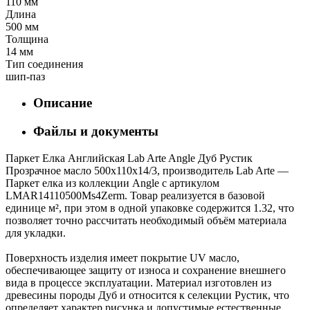
110 мм
Длина
500 мм
Толщина
14 мм
Тип соединения
шип-паз
Описание
Файлы и документы
Паркет Елка Английская Lab Arte Angle Дуб Рустик
Прозрачное масло 500х110х14/3, производитель Lab Arte —
Паркет елка из коллекции Angle с артикулом
LMAR14110500Ms4Zerm. Товар реализуется в базовой
единице м², при этом в одной упаковке содержится 1.32, что
позволяет точно рассчитать необходимый объём материала
для укладки.
Поверхность изделия имеет покрытие UV масло,
обеспечивающее защиту от износа и сохранение внешнего
вида в процессе эксплуатации. Материал изготовлен из
древесины породы Дуб и относится к селекции Рустик, что
определяет характер рисунка и допустимые естественные