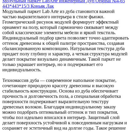
Модульный паркет LabArte инженерный Дуб Original №4-65
443*443*15/3 Коньяк Лак
Модульный паркет Lab Arte из дуба становится важной
частью выразительного интерьера в стиле фьюжн.
Геометрический рисунок модулей формирует эффектный
орнамент на полу, который гармонично связывает между
собой классические элементы мебели и яркий текстиль.
Индивидуальный подбор цвета позволяет точно адаптировать
оттенок древесины к общей палитре пространства, создавая
сбалансированную композицию. Натуральная текстура дуба
придает полу глубину и характер, а четкая структура модулей
делает покрытие визуально динамичным. Такой паркет не
только украшает интерьер, но и подчеркивает его
индивидуальность.
Техномассив дуба — современное напольное покрытие,
сочетающее природную красоту древесины и высокую
стабильность конструкции. Основа из дуба обеспечивает
прочность и долговечность пола, а специальная обработка
поверхности подчеркивает выразительную текстуру
древесных волокон. Благодаря индивидуальному заказу
можно подобрать оптимальный оттенок и тип покрытия,
чтобы пол идеально вписался в интерьер. Защитный слой
делает поверхность устойчивой к повседневным нагрузкам и
сохраняет ее эстетичный вид на долгие годы. Такое решение